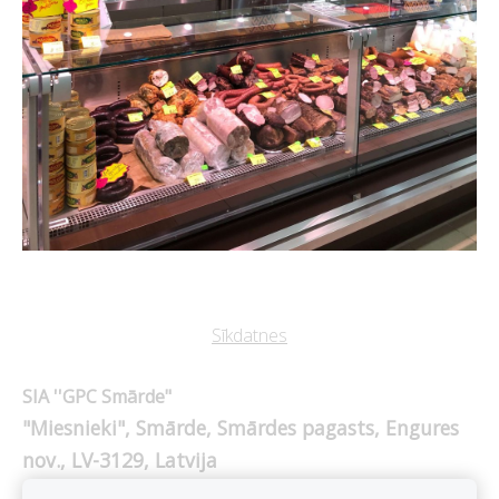
Sīkdatnes
SIA ''GPC Smārde"
"Miesnieki", Smārde, Smārdes pagasts, Engures
nov., LV-3129, Latvija
Reģ. nr. LV69203001241