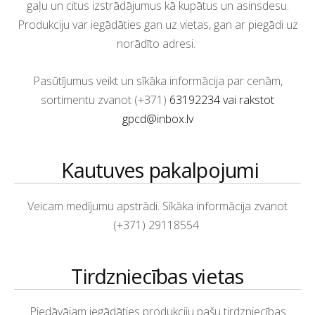
gaļu un citus izstrādājumus kā kupātus un asinsdesu.
Produkciju var iegādāties gan uz vietas, gan ar piegādi uz
norādīto adresi.
Pasūtījumus veikt un sīkāka informācija par cenām,
sortimentu zvanot
(+371)
63192234 vai rakstot
gpcd@inbox.lv
Kautuves pakalpojumi
Veicam medījumu apstrādi. Sīkāka informācija zvanot
(+371) 29118554
Tirdzniecības vietas
Piedāvājam iegādāties produkciju pašu tirdzniecības