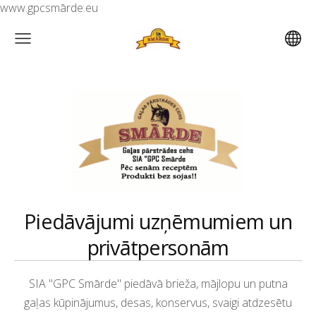
www.gpcsmārde.eu
Piedāvājumi uzņēmumiem un
privātpersonām
SIA "GPC Smārde" piedāvā brieža, mājlopu un putna
gaļas kūpinājumus, desas, konservus, svaigi atdzesētu