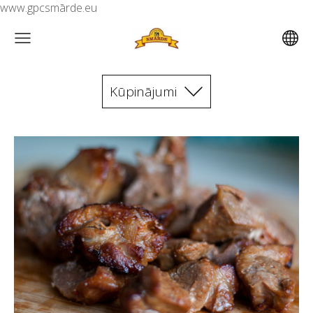
www.gpcsmārde.eu
Kūpinājumi